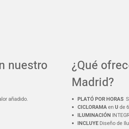
n nuestro
¿Qué ofrec
Madrid?
alor añadido.
PLATÓ POR HORAS
S
CICLORAMA
en
U
de 6
ILUMINACIÓN
INTEGR
INCLUYE
Diseño de Il