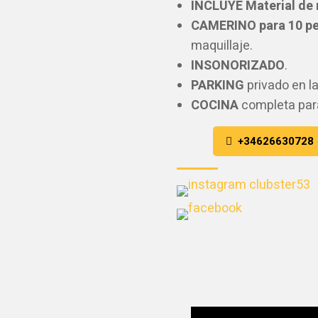
INCLUYE Material de r
CAMERINO para
10
pe
maquillaje.
INSONORIZADO
.
PARKING
privado en l
COCINA
completa par
+34626630728