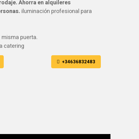
odaje. Ahorra en alquileres
rsonas.
iluminación profesional para
a misma puerta.
a catering
+34636832483